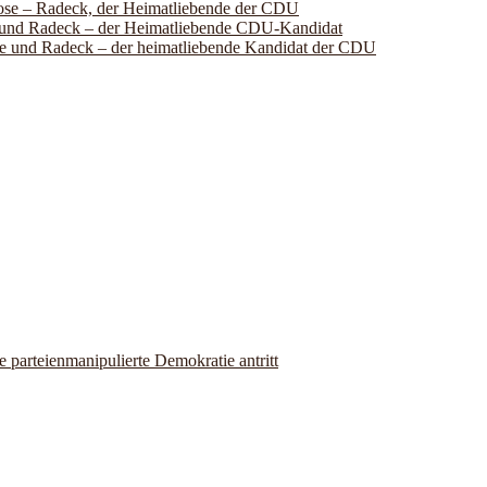
lose – Radeck, der Heimatliebende der CDU
se und Radeck – der Heimatliebende CDU-Kandidat
ose und Radeck – der heimatliebende Kandidat der CDU
parteienmanipulierte Demokratie antritt