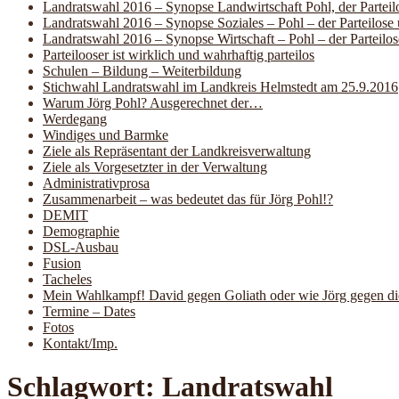
Landratswahl 2016 – Synopse Landwirtschaft Pohl, der Partei
Landratswahl 2016 – Synopse Soziales – Pohl – der Parteilo
Landratswahl 2016 – Synopse Wirtschaft – Pohl – der Parteil
Parteilooser ist wirklich und wahrhaftig parteilos
Schulen – Bildung – Weiterbildung
Stichwahl Landratswahl im Landkreis Helmstedt am 25.9.2016
Warum Jörg Pohl? Ausgerechnet der…
Werdegang
Windiges und Barmke
Ziele als Repräsentant der Landkreisverwaltung
Ziele als Vorgesetzter in der Verwaltung
Administrativprosa
Zusammenarbeit – was bedeutet das für Jörg Pohl!?
DEMIT
Demographie
DSL-Ausbau
Fusion
Tacheles
Mein Wahlkampf! David gegen Goliath oder wie Jörg gegen die 
Termine – Dates
Fotos
Kontakt/Imp.
Schlagwort:
Landratswahl