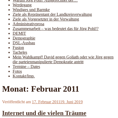
Warum Jörg Pohl? Ausgerechnet der…
Werdegang
Windiges und Barmke
Ziele als Repräsentant der Landkreisverwaltung
Ziele als Vorgesetzter in der Verwaltung
Administrativprosa
Zusammenarbeit – was bedeutet das für Jörg Pohl!?
DEMIT
Demographie
DSL-Ausbau
Fusion
Tacheles
Mein Wahlkampf! David gegen Goliath oder wie Jörg gegen
die parteienmanipulierte Demokratie antritt
Termine – Dates
Fotos
Kontakt/Imp.
Monat:
Februar 2011
Veröffentlicht am
17. Februar 2011
19. Juni 2019
Internet und die vielen Träume