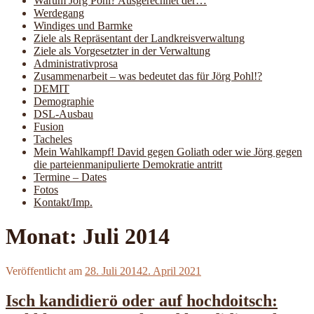
Warum Jörg Pohl? Ausgerechnet der…
Werdegang
Windiges und Barmke
Ziele als Repräsentant der Landkreisverwaltung
Ziele als Vorgesetzter in der Verwaltung
Administrativprosa
Zusammenarbeit – was bedeutet das für Jörg Pohl!?
DEMIT
Demographie
DSL-Ausbau
Fusion
Tacheles
Mein Wahlkampf! David gegen Goliath oder wie Jörg gegen
die parteienmanipulierte Demokratie antritt
Termine – Dates
Fotos
Kontakt/Imp.
Monat:
Juli 2014
Veröffentlicht am
28. Juli 2014
2. April 2021
Isch kandidierö oder auf hochdoitsch: