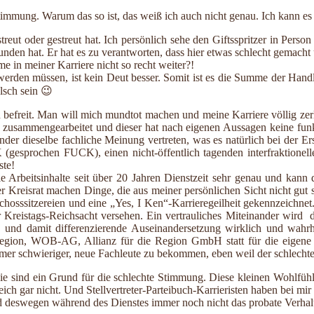
Stimmung. Warum das so ist, das weiß ich auch nicht genau. Ich kann es
ft streut oder gestreut hat. Ich persönlich sehe den Giftsspritzer in Pe
en hat. Er hat es zu verantworten, dass hier etwas schlecht gemacht u
me in meiner Karriere nicht so recht weiter?!
 werden müssen, ist kein Deut besser. Somit ist es die Summe der Hand
lsch sein 😉
 befreit. Man will mich mundtot machen und meine Karriere völlig zer
t zusammengearbeitet und dieser hat nach eigenen Aussagen keine funkt
nder dieselbe fachliche Meinung vertreten, was es natürlich bei der E
(gesprochen FUCK), einen nicht-öffentlich tagenden interfraktionell
ste!
Arbeitsinhalte seit über 20 Jahren Dienstzeit sehr genau und kann d
r Kreisrat machen Dinge, die aus meiner persönlichen Sicht nicht gut 
hosssitzereien und eine „Yes, I Ken“-Karrieregeilheit gekennzeichnet.
r Kreistags-Reichsacht versehen. Ein vertrauliches Miteinander wird d
ierte und damit differenzierende Auseinandersetzung wirklich und wa
egion, WOB-AG, Allianz für die Region GmbH statt für die eigene B
mer schwieriger, neue Fachleute zu bekommen, eben weil der schlecht
sie sind ein Grund für die schlechte Stimmung. Diese kleinen Wohlfühl
ich gar nicht. Und Stellvertreter-Parteibuch-Karrieristen haben bei mi
d deswegen während des Dienstes immer noch nicht das probate Verhal