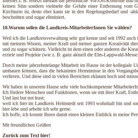
Internet z. B. ersetzt niemals die persönliche Vor-Ort-Kontrolle 
keinen Sinn sondern vielmehr die Gefahr einer Entfernung vom Ge
Kirchturm ist, desto eher kann sie in den Regelungsbedarf und -abl
beschnitten und sogar eliminiert.
10.Warum sollen die Landkreis-MitarbeiterInnen Sie wählen?
Weil ich die Landkreisverwaltung sehr gut kenne und seit 1992 auch 
mit meinem Wissen, meiner Kraft und meiner ganzen Kreativität die
und zu sogar schätzen. Vielleicht ist dem einen oder anderen die Kre
erziele und Projekte (wie z. B. ganz aktuell die Elm-Lappwald-Messe
Durch meine jahrzehntelange Mitarbeit im Hause ist der kollegiale U
umbauen können, dass die bekannten Hemmnisse in den Vorgangsbearb
verlieren. Und diese sind in vielen Bereichen eklatant hoch und müss
Wir haben in unserem Hause sehr viele hochkompetente MitarbeiterIn
Ich fördere Menschen und Funktionen, wenn sie mit ihrer Kraft, En
Und last but not least:
weil ich hier im Landkreis Helmstedt seit 1993 wohnhaft bin und so
hier lebe und arbeite ich sehr gerne.
Ich hoffe, ich konnte Ihnen damit einen kleinen Einblick in meine Per
Mit freundlichen Grüßen
Zurück zum Text hier!