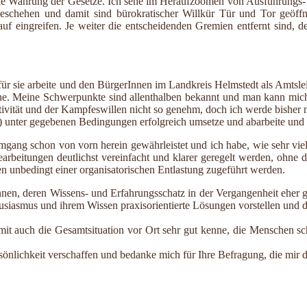
und die Wahrung der Gesetze. Ich sehe im Heraufzoomen von Ausführung
schehen und damit sind bürokratischer Willkür Tür und Tor geöffne
auf eingreifen. Je weiter die entscheidenden Gremien entfernt sind, d
für sie arbeite und den BürgerInnen im Landkreis Helmstedt als Amtslei
ne. Meine Schwerpunkte sind allenthalben bekannt und man kann mich
ativität und der Kampfeswillen nicht so genehm, doch ich werde bisher n
) unter gegebenen Bedingungen erfolgreich umsetze und abarbeite und s
mgang schon von vorn herein gewährleistet und ich habe, wie sehr vie
eitungen deutlichst vereinfacht und klarer geregelt werden, ohne da
en unbedingt einer organisatorischen Entlastung zugeführt werden.
nen, deren Wissens- und Erfahrungsschatz in der Vergangenheit eher ge
thusiasmus und ihrem Wissen praxisorientierte Lösungen vorstellen un
mit auch die Gesamtsituation vor Ort sehr gut kenne, die Menschen sch
sönlichkeit verschaffen und bedanke mich für Ihre Befragung, die mir d