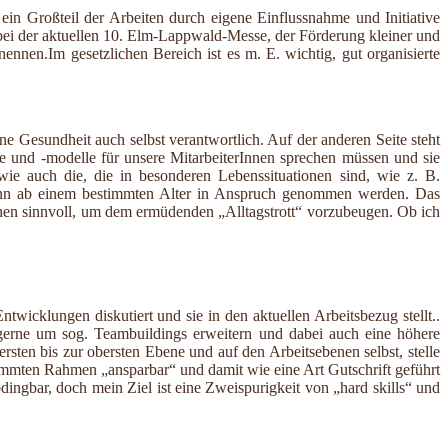
in Großteil der Arbeiten durch eigene Einflussnahme und Initiative
 bei der aktuellen 10. Elm-Lappwald-Messe, der Förderung kleiner und
nnen.Im gesetzlichen Bereich ist es m. E. wichtig, gut organisierte
eine Gesundheit auch selbst verantwortlich. Auf der anderen Seite steht
ote und -modelle für unsere MitarbeiterInnen sprechen müssen und sie
ie auch die, die in besonderen Lebenssituationen sind, wie z. B.
. dann ab einem bestimmten Alter in Anspruch genommen werden. Das
ationen sinnvoll, um dem ermüdenden „Alltagstrott“ vorzubeugen. Ob ich
icklungen diskutiert und sie in den aktuellen Arbeitsbezug stellt..
gerne um sog. Teambuildings erweitern und dabei auch eine höhere
sten bis zur obersten Ebene und auf den Arbeitsebenen selbst, stelle
mmten Rahmen „ansparbar“ und damit wie eine Art Gutschrift geführt
ingbar, doch mein Ziel ist eine Zweispurigkeit von „hard skills“ und