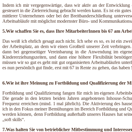
Indem ich mir vergegenwärtige, dass wir aktiv an der Entwicklung 
gesteuert in die Zielerreichung gebracht werden kann. Es ist ein gu
mittlerer Unternehmen oder bei der Breitbanderschließung untervers
Arbeitsabläufe mit möglichst modernster Büro- und Kommunikationsa
5.Wie schaffen Sie es, dass Ihre MitarbeiterInnen bis 67 am Arb
Das weiß ich ehrlich gesagt auch nicht. Ich sehe es so, es ist ein zwe
der Arbeitsplatz, an dem wir einen Großteil unserer Zeit verbringen
dann bei gegenseitiger Vereinbarung in die Anwendung im eigenen
Kindererziehungszeiten, und dann eine höhere Flexibilität benöti
müssen wir so gut es geht mit gut organisierten Arbeitsabläufen unter
es nun persönlich gut finde, erst mit 67 in Rente zu gehen, das haben 
6.Wie ist ihre Meinung zu Fortbildung und Qualifizierung der M
Fortbildung und Qualifizierung fangen für mich im eigenen Arbeitsb
Die gerade in den letzten beiden Jahren angebotenen Inhouse-Sch
Frequenz erreichen (mind. 1 mal jährlich). Die Aktivierung des haus
ich in den Fokus meiner Bemühungen im Bereich Fortbildung und Qua
werden können, denn Fortbildung außerhalb unseres Hauses hat seinen
„soft skills“.
7.Was halten Sie von betrieblicher Mitbestimmung und Interesse