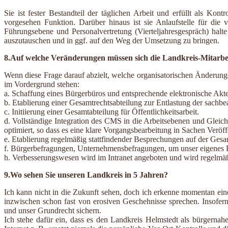
Sie ist fester Bestandteil der täglichen Arbeit und erfüllt als Kon
vorgesehen Funktion. Darüber hinaus ist sie Anlaufstelle für die 
Führungsebene und Personalvertretung (Vierteljahresgespräch) halte
auszutauschen und in ggf. auf den Weg der Umsetzung zu bringen.
8.Auf welche Veränderungen müssen sich die Landkreis-Mitarbei
Wenn diese Frage darauf abzielt, welche organisatorischen Änderung
im Vordergrund stehen:
a. Schaffung eines Bürgerbüros und entsprechende elektronische Akt
b. Etablierung einer Gesamtrechtsabteilung zur Entlastung der sachb
c. Initiierung einer Gesamtabteilung für Öffentlichkeitsarbeit.
d. Vollständige Integration des CMS in die Arbeitsebenen und Gleic
optimiert, so dass es eine klare Vorgangsbearbeitung in Sachen Veröff
e. Etablierung regelmäßig stattfindender Besprechungen auf der Gesa
f. Bürgerbefragungen, Unternehmensbefragungen, um unser eigenes Fu
h. Verbesserungswesen wird im Intranet angeboten und wird regelmäß
9.Wo sehen Sie unseren Landkreis in 5 Jahren?
Ich kann nicht in die Zukunft sehen, doch ich erkenne momentan eine
inzwischen schon fast von erosiven Geschehnisse sprechen. Insofer
und unser Grundrecht sichern.
Ich stehe dafür ein, dass es den Landkreis Helmstedt als bürgerna