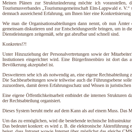
Meinen Plänen zur Strukturänderung möchte ich voranstellen, da
Tourismusverbandes „Tourismusgemeinschaft Elm-Lappwald e. V.“ sow
demnach ausreichend Erfahrung, um Ihnen hier eine Konkretisierung m
Wie man die Organisationsabteilungen dann nennt, ob nun Ämter ode
gemeinsam diskutieren und zur Entscheidungsreife bringen, um in di
Dienstleistungen zeitgemäß, sehr gut abrufbar und schnell sind.
Konkretes!?!
Unter Hinzuziehung der Personalvertretungen sowie der MitarbeiterI
Instiutionen eingerichtet wird. Eine BürgerInnenbüro ist dort das a
Bevölkerung akzeptabel ist.
Desweiteren sehe ich als notwendig an, eine eigene Rechtsabteilung z
Die Sachbearbeitungen sowie teilweise auch die Führungsebene sollen
zuzuordnen, damit deren Erfahrungsschatz und Wissen in juristische
Eine eigene Öffentlichkeitsarbeit entbindet die internen Strukturen
der Rechtsabteilung organisiert.
Dieses System beruht mehr auf dem Kann als auf einem Muss. Das Mus
Um das zu ermöglichen, wird die bestehende technische Infrastruktur vo
Das bedeutet konkret: es wird z. B. die elektronische Aktenführung
heisst, dass Intranet wowie Internet über möglichst das gleiche CMS