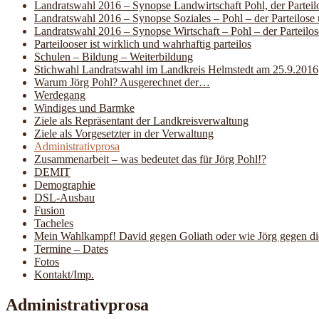
Landratswahl 2016 – Synopse Landwirtschaft Pohl, der Partei
Landratswahl 2016 – Synopse Soziales – Pohl – der Parteilo
Landratswahl 2016 – Synopse Wirtschaft – Pohl – der Parteil
Parteilooser ist wirklich und wahrhaftig parteilos
Schulen – Bildung – Weiterbildung
Stichwahl Landratswahl im Landkreis Helmstedt am 25.9.2016
Warum Jörg Pohl? Ausgerechnet der…
Werdegang
Windiges und Barmke
Ziele als Repräsentant der Landkreisverwaltung
Ziele als Vorgesetzter in der Verwaltung
Administrativprosa
Zusammenarbeit – was bedeutet das für Jörg Pohl!?
DEMIT
Demographie
DSL-Ausbau
Fusion
Tacheles
Mein Wahlkampf! David gegen Goliath oder wie Jörg gegen die 
Termine – Dates
Fotos
Kontakt/Imp.
Administrativprosa