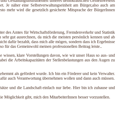
s- und Gestaltungsinstrumenten unseres demokratischen Gemeinwesens
t. Je näher eine Selbstverwaltungseinheit am Bürger,also auch am
esto mehr wird die gesetzlich gesicherte Mitsprache der BürgerInnen
ter des Amtes für Wirtschaftsförderung, Fremdenverkehr und Statistik
 sehr gut ausrechnen, da mich die meisten persönlich kennen und ab
icht dafür bezahlt, dass mich alle mögen, sondern dass ich Ergebnisse
o für das Gemeinwohl meinen professionellen Beitrag leiste..
le wissen, klare Vorstellungen davon, wie wir unser Haus so aus- und
bei die Arbeitskapazitäten der Stellenbelastungen aus den Augen zu
hemmt als gefördert wurde. Ich bin ein Förderer und kein Verwalter.
d dafür auch Verantwortung übernehmen wollen und dann auch müssen.
ätze und die Landschaft einfach nur liebe. Hier bin ich zuhause und
ie Möglichkeit gibt, mich den MitarbeiterInnen besser vorzustellen.