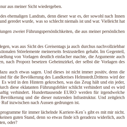
 nur aus meiner Sicht wiedergeben.
rson des ehemaligen Landrats, denn dieser war es, der sowohl nach Innen
nd geredet wurde, was so schlecht niemals ist und war. Vielleicht hat
lungen zweier Führungspersönlichkeiten, die aus meiner persönlichen
legen, was aus Sicht des Greisentags ja auch durchus nachvollziehbar
ionalen Störelemente meinerseits festzustellen gehabt. Im Gegenteil,
rstellung von Vorlagen deutlich einfacher machte, die Argumente auch
en, nach Proporz besetzen Geheimzirkel, der selbst die Vorlagen des
azu auch etwas sagen. Und dieses ist nicht immer positiv, denn die
sind für die Bevölkerung des Landkreises Helmstedt.Drittens wird der
 Es wird in den Hintern gekrochen, was das Zeug hält und ein jeder,
urch diese eklatanten Führungsfehler schlicht verhindert und es wird
hrhaftig verhindert. Hunderttausende EURO werden für irgendwelche
evölkerung und die dieser nutzenden Infrastruktur. Und zeitgleich
e Ruf inzwischen nach Aussen gedrungen ist.
programme für immer lächelnde Karriere-Ken´s gibt es mit mir nicht.
r keinen guten Stand, denn so etwas finde ich geradezu widerlich, auch
ten, oder?