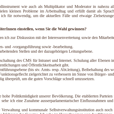
trollinstrument wie auch als Multiplikator und Moderator in nahezu a
vielen kleinen Probleme im Arbeitsalltag und erfüllt damit als Spr
 ich für notwendig, um die aktuellen Fälle und etwaige Zielsetzunge
terInnen einstellen, wenn Sie die Wahl gewinnen?
en ich zur Diskussion mit der Interessenvertretung sowie den Mitarbei
en- und -vorgangsführung sowie -bearbeitung.
earbeitenden Stellen und der dazugehörigen Leitungsebene.
hschaltung des CMS für Intranet und Internet. Schulung aller Ebenen
entlichungen und Öffentlichkeitsarbeit gibt.
mtführungsebene (bis stv. Amts- resp. Abt.leitung), Beibehaltung des
nktionsgeflecht zielgerichtet zu verbessern im Sinne von Bürger- un
ig überprüft, um die guten Vorschläge schnell umzusetzen.
 hohe Politikmüdigkeit unserer Bevölkerung. Die etablierten Parteien
n sehe ich eine Zunahme ausserparlamentarischer Einflussnahmen und 
he Verwaltung und kommunale Selbstverwaltungsinstitution auch noch 