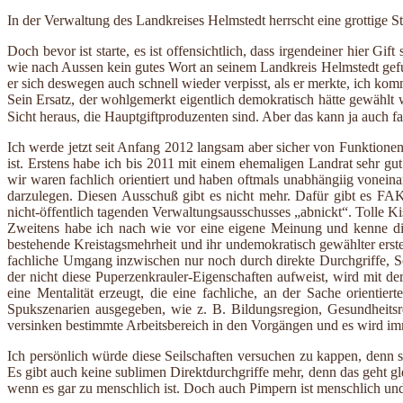
In der Verwaltung des Landkreises Helmstedt herrscht eine grottige 
Doch bevor ist starte, es ist offensichtlich, dass irgendeiner hier Gi
wie nach Aussen kein gutes Wort an seinem Landkreis Helmstedt gefund
er sich deswegen auch schnell wieder verpisst, als er merkte, ich kom
Sein Ersatz, der wohlgemerkt eigentlich demokratisch hätte gewählt
Sicht heraus, die Hauptgiftproduzenten sind. Aber das kann ja auch fa
Ich werde jetzt seit Anfang 2012 langsam aber sicher von Funktionen
ist. Erstens habe ich bis 2011 mit einem ehemaligen Landrat sehr gu
wir waren fachlich orientiert und haben oftmals unabhängiig voneina
darzulegen. Diesen Ausschuß gibt es nicht mehr. Dafür gibt es FAK 
nicht-öffentlich tagenden Verwaltungsausschusses „abnickt“. Tolle Ki
Zweitens habe ich nach wie vor eine eigene Meinung und kenne die 
bestehende Kreistagsmehrheit und ihr undemokratisch gewählter erste
fachliche Umgang inzwischen nur noch durch direkte Durchgriffe, Sc
der nicht diese Puperzenkrauler-Eigenschaften aufweist, wird mit de
eine Mentalität erzeugt, die eine fachliche, an der Sache orient
Spukszenarien ausgegeben, wie z. B. Bildungsregion, Gesundheitsr
versinken bestimmte Arbeitsbereich in den Vorgängen und es wird im
Ich persönlich würde diese Seilschaften versuchen zu kappen, denn 
Es gibt auch keine sublimen Direktdurchgriffe mehr, denn das geht gle
wenn es gar zu menschlich ist. Doch auch Pimpern ist menschlich un