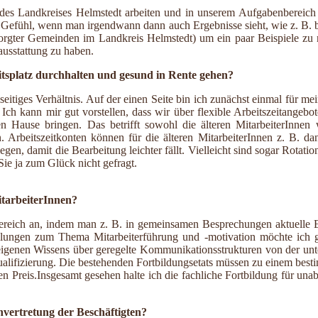
des Landkreises Helmstedt arbeiten und in unserem Aufgabenbereich e
tes Gefühl, wenn man irgendwann dann auch Ergebnisse sieht, wie z. B.
orgter Gemeinden im Landkreis Helmstedt) um ein paar Beispiele zu ne
usstattung zu haben.
eitsplatz durchhalten und gesund in Rente gehen?
iseitiges Verhältnis. Auf der einen Seite bin ich zunächst einmal für m
. Ich kann mir gut vorstellen, dass wir über flexible Arbeitszeitangeb
 Hause bringen. Das betrifft sowohl die älteren MitarbeiterInnen w
gen. Arbeitszeitkonten können für die älteren MitarbeiterInnen z. B
legen, damit die Bearbeitung leichter fällt. Vielleicht sind sogar Rot
Sie ja zum Glück nicht gefragt.
itarbeiterInnen?
ereich an, indem man z. B. in gemeinsamen Besprechungen aktuelle Entw
ulungen zum Thema Mitarbeiterführung und -motivation möchte ich 
eigenen Wissens über geregelte Kommunikationsstrukturen von der unter
lifizierung. Die bestehenden Fortbildungsetats müssen zu einem besti
 Preis.Insgesamt gesehen halte ich die fachliche Fortbildung für unabd
nvertretung der Beschäftigten?