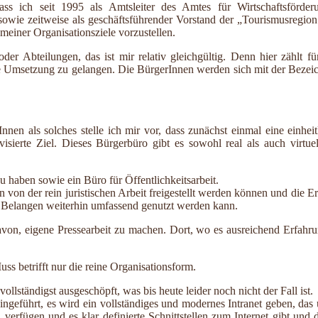
ss ich seit 1995 als Amtsleiter des Amtes für Wirtschaftsförder
ie zeitweise als geschäftsführender Vorstand der „Tourismusregion B
einer Organisationsziele vorzustellen.
r Abteilungen, das ist mir relativ gleichgültig. Denn hier zählt f
e Umsetzung zu gelangen. Die BürgerInnen werden sich mit der Bezeichn
nnen als solches stelle ich mir vor, dass zunächst einmal eine einhe
visierte Ziel. Dieses Bürgerbüro gibt es sowohl real als auch virtuel
u haben sowie ein Büro für Öffentlichkeitsarbeit.
 von der rein juristischen Arbeit freigestellt werden können und die E
n Belangen weiterhin umfassend genutzt werden kann.
 davon, eigene Pressearbeit zu machen. Dort, wo es ausreichend Erfahr
s betrifft nur die reine Organisationsform.
llständigst ausgeschöpft, was bis heute leider noch nicht der Fall ist.
 eingeführt, es wird ein vollständiges und modernes Intranet geben, d
 verfügen und es klar definierte Schnittstellen zum Internet gibt un