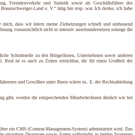
ung, Fremdenverkehr und Statistik sowie als Geschäftsführer des
raunschweiger-Land e. V.“ tätig bin resp. war. Ich denke, ich habe
ür mich, dass wir intern meine Zielsetzungen schnell und umfassend
ung voraussichtlich nicht so intensiv auseinandersetzen solange die
itliche Schnittstelle zu den BürgerInnen, Unternehmen sowie anderen
l. Real ist es auch zu Zeiten erreichbar, die für einen Großteil der
rfahrenen und Gewillten unter Ihnen wären m.. E. der Rechtsabteilung
ung gibt, werden die entsprechenden MitarbeiterInnen ähnlich wie bei
as über ein CMS (Content-Management-System) administriert wird. Das
d die einzelnen Dezernate sowie Ämter vollständig in beiden Systemen