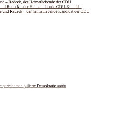
lose – Radeck, der Heimatliebende der CDU
se und Radeck – der Heimatliebende CDU-Kandidat
ose und Radeck – der heimatliebende Kandidat der CDU
parteienmanipulierte Demokratie antritt